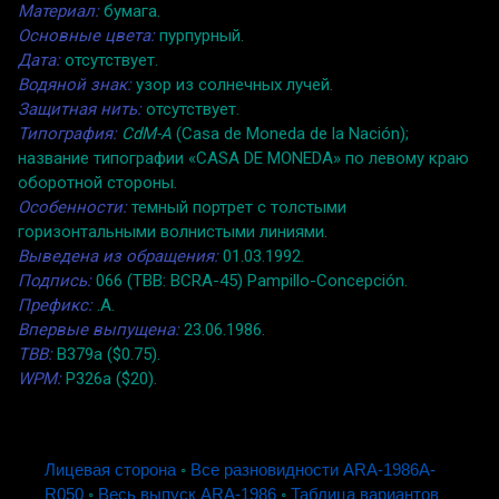
Материал:
бумага.
Основные цвета:
пурпурный.
Дата:
отсутствует.
Водяной знак:
узор из солнечных лучей.
Защитная нить:
отсутствует.
Типография:
CdM-A
(Casa de Moneda de la Nación);
название типографии «CASA DE MONEDA» по левому краю
оборотной стороны.
Особенности:
темный портрет с толстыми
горизонтальными волнистыми линиями.
Выведена из обращения:
01.03.1992.
Подпись:
066 (TBB: BCRA-45) Pampillo-Concepción.
Префикс:
.A.
Впервые выпущена:
23.06.1986.
TBB:
B379a ($0.75).
WPM:
P326a ($20).
Лицевая сторона
◦
Все разновидности ARA-1986A-
R050
◦
Весь выпуск ARA-1986
◦
Таблица вариантов