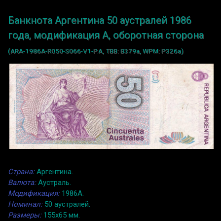
Банкнота Аргентина 50 аустралей 1986
года, модификация A, оборотная сторона
(ARA-1986A-R050-S066-V1-P.A, TBB: B379a, WPM: P326a)
Страна:
Аргентина.
Валюта:
Аустраль.
Модификация:
1986A.
Номинал:
50 аустралей.
Размеры:
155x65 мм.