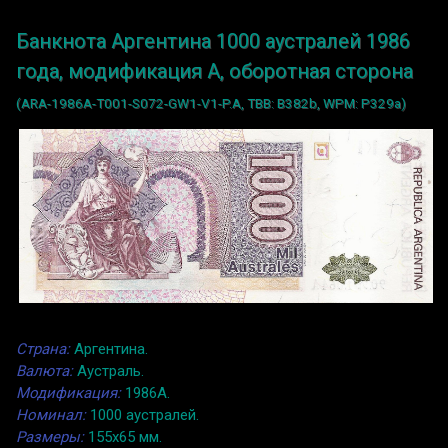
Банкнота Аргентина 1000 аустралей 1986
года, модификация A, оборотная сторона
(ARA-1986A-T001-S072-GW1-V1-P.A, TBB: B382b, WPM: P329a)
Страна:
Аргентина.
Валюта:
Аустраль.
Модификация:
1986A.
Номинал:
1000 аустралей.
Размеры:
155x65 мм.