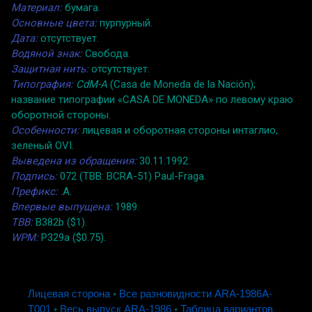
Материал:
бумага.
Основные цвета:
пурпурный.
Дата:
отсутствует.
Водяной знак:
Свобода.
Защитная нить:
отсутствует.
Типография:
CdM-A
(Casa de Moneda de la Nación);
название типографии «CASA DE MONEDA» по левому краю
оборотной стороны.
Особенности:
лицевая и оборотная стороны интаглио,
зеленый OVI.
Выведена из обращения:
30.11.1992.
Подпись:
072 (TBB: BCRA-51) Paul-Fraga.
Префикс:
.A.
Впервые выпущена:
1989.
TBB:
B382b ($1).
WPM:
P329a ($0.75).
Лицевая сторона
◦
Все разновидности ARA-1986A-
T001
◦
Весь выпуск ARA-1986
◦
Таблица вариантов