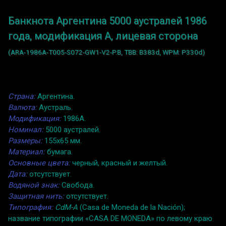
Банкнота Аргентина 5000 аустралей 1986
года, модификация A, лицевая сторона
(ARA-1986A-T005-S072-GW1-V2-P.B, TBB: B383d, WPM: P330d)
Страна:
Аргентина.
Валюта:
Аустраль.
Модификация:
1986A.
Номинал:
5000 аустралей.
Размеры:
155x65 мм.
Материал:
бумага.
Основные цвета:
черный, красный и желтый.
Дата:
отсутствует.
Водяной знак:
Свобода.
Защитная нить:
отсутствует.
Типография:
CdM-A
(Casa de Moneda de la Nación);
название типографии «CASA DE MONEDA» по левому краю