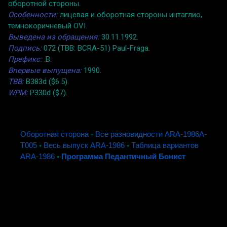
оборотной стороны.
Особенности:
лицевая и оборотная стороны интаглио,
темнокоричневый OVI.
Выведена из обращения:
30.11.1992.
Подпись:
072 (TBB: BCRA-51) Paul-Fraga.
Префикс:
.B.
Впервые выпущена:
1990.
TBB:
B383d ($6.5).
WPM:
P330d ($7).
Оборотная сторона
◦
Все разновидности ARA-1986A-
T005
◦
Весь выпуск ARA-1986
◦
Таблица вариантов
ARA-1986
◦
Программа Педантичный Бонист