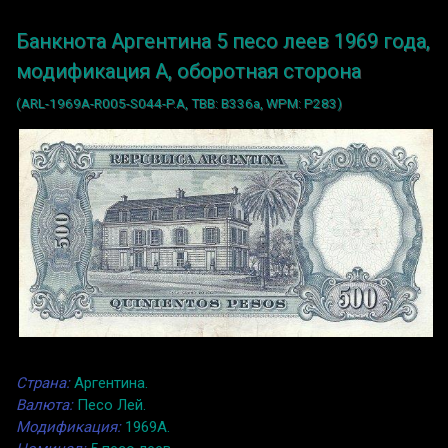
Банкнота Аргентина 5 песо леев 1969 года,
модификация A, оборотная сторона
(ARL-1969A-R005-S044-P.A, TBB: B336a, WPM: P283)
Страна:
Аргентина.
Валюта:
Песо Лей.
Модификация:
1969A.