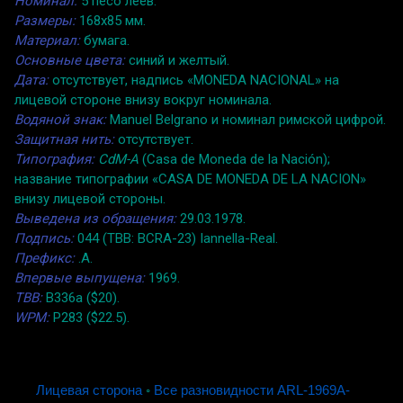
Номинал:
5 песо леев.
Размеры:
168x85 мм.
Материал:
бумага.
Основные цвета:
синий и желтый.
Дата:
отсутствует, надпись «MONEDA NACIONAL» на
лицевой стороне внизу вокруг номинала.
Водяной знак:
Manuel Belgrano и номинал римской цифрой.
Защитная нить:
отсутствует.
Типография:
CdM-A
(Casa de Moneda de la Nación);
название типографии «CASA DE MONEDA DE LA NACION»
внизу лицевой стороны.
Выведена из обращения:
29.03.1978.
Подпись:
044 (TBB: BCRA-23) Iannella-Real.
Префикс:
.A.
Впервые выпущена:
1969.
TBB:
B336a ($20).
WPM:
P283 ($22.5).
Лицевая сторона
◦
Все разновидности ARL-1969A-