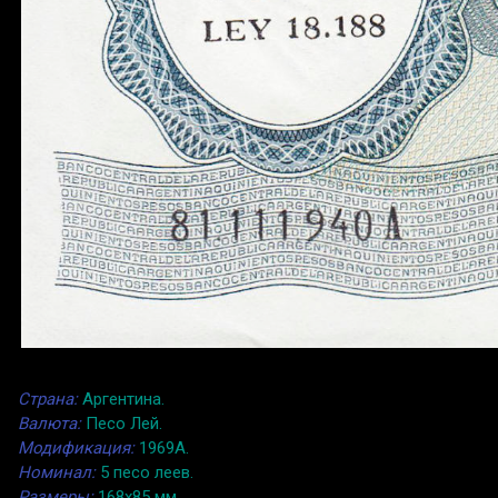
Страна:
Аргентина.
Валюта:
Песо Лей.
Модификация:
1969A.
Номинал:
5 песо леев.
Размеры:
168x85 мм.