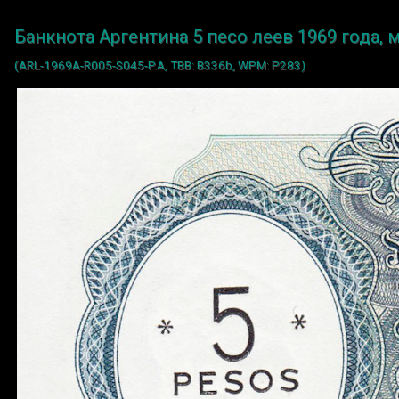
Банкнота Аргентина 5 песо леев 1969 года,
(ARL-1969A-R005-S045-P.A, TBB: B336b, WPM: P283)