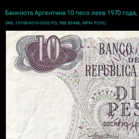
Банкнота Аргентина 10 песо леев 1970 года
(ARL-1970B-R010-S052-P.D, TBB: B348b, WPM: P295)