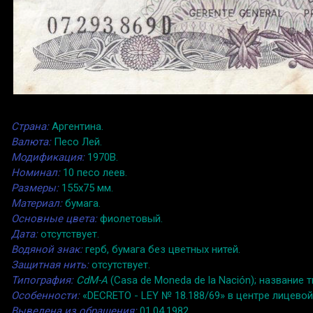
Страна:
Аргентина.
Валюта:
Песо Лей.
Модификация:
1970B.
Номинал:
10 песо леев.
Размеры:
155x75 мм.
Материал:
бумага.
Основные цвета:
фиолетовый.
Дата:
отсутствует.
Водяной знак:
герб, бумага без цветных нитей.
Защитная нить:
отсутствует.
Типография:
CdM-A
(Casa de Moneda de la Nación); названи
Особенности:
«DECRETO - LEY № 18.188/69» в центре лицево
Выведена из обращения:
01.04.1982.