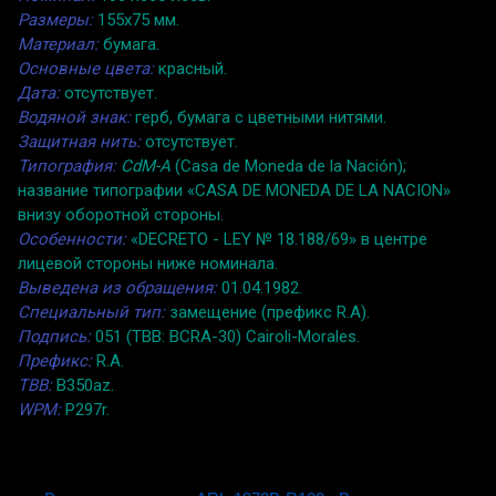
Размеры:
155x75 мм.
Материал:
бумага.
Основные цвета:
красный.
Дата:
отсутствует.
Водяной знак:
герб, бумага с цветными нитями.
Защитная нить:
отсутствует.
Типография:
CdM-A
(Casa de Moneda de la Nación);
название типографии «CASA DE MONEDA DE LA NACION»
внизу оборотной стороны.
Особенности:
«DECRETO - LEY № 18.188/69» в центре
лицевой стороны ниже номинала.
Выведена из обращения:
01.04.1982.
Специальный тип:
замещение (префикс R.A).
Подпись:
051 (TBB: BCRA-30) Cairoli-Morales.
Префикс:
R.A.
TBB:
B350az.
WPM:
P297r.