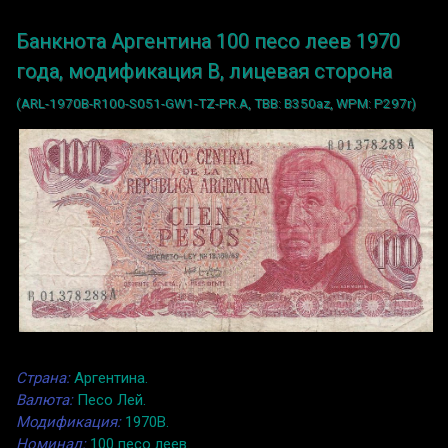
Банкнота Аргентина 100 песо леев 1970
года, модификация B, лицевая сторона
(ARL-1970B-R100-S051-GW1-TZ-PR.A, TBB: B350az, WPM: P297r)
Страна:
Аргентина.
Валюта:
Песо Лей.
Модификация:
1970B.
Номинал:
100 песо леев.