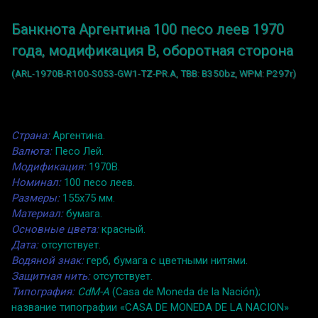
Банкнота Аргентина 100 песо леев 1970
года, модификация B, оборотная сторона
(ARL-1970B-R100-S053-GW1-TZ-PR.A, TBB: B350bz, WPM: P297r)
Страна:
Аргентина.
Валюта:
Песо Лей.
Модификация:
1970B.
Номинал:
100 песо леев.
Размеры:
155x75 мм.
Материал:
бумага.
Основные цвета:
красный.
Дата:
отсутствует.
Водяной знак:
герб, бумага с цветными нитями.
Защитная нить:
отсутствует.
Типография:
CdM-A
(Casa de Moneda de la Nación);
название типографии «CASA DE MONEDA DE LA NACION»