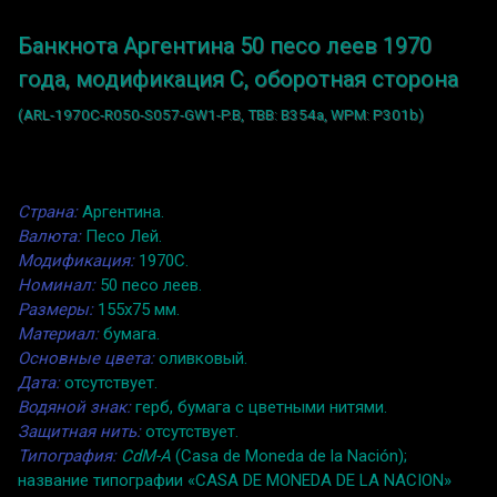
Банкнота Аргентина 50 песо леев 1970
года, модификация C, оборотная сторона
(ARL-1970C-R050-S057-GW1-P.B, TBB: B354a, WPM: P301b)
Страна:
Аргентина.
Валюта:
Песо Лей.
Модификация:
1970C.
Номинал:
50 песо леев.
Размеры:
155x75 мм.
Материал:
бумага.
Основные цвета:
оливковый.
Дата:
отсутствует.
Водяной знак:
герб, бумага с цветными нитями.
Защитная нить:
отсутствует.
Типография:
CdM-A
(Casa de Moneda de la Nación);
название типографии «CASA DE MONEDA DE LA NACION»