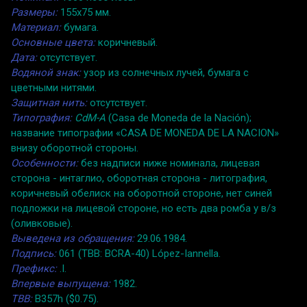
Размеры:
155x75 мм.
Материал:
бумага.
Основные цвета:
коричневый.
Дата:
отсутствует.
Водяной знак:
узор из солнечных лучей, бумага с
цветными нитями.
Защитная нить:
отсутствует.
Типография:
CdM-A
(Casa de Moneda de la Nación);
название типографии «CASA DE MONEDA DE LA NACION»
внизу оборотной стороны.
Особенности:
без надписи ниже номинала, лицевая
сторона - интаглио, оборотная сторона - литография,
коричневый обелиск на оборотной стороне, нет синей
подложки на лицевой стороне, но есть два ромба у в/з
(оливковые).
Выведена из обращения:
29.06.1984.
Подпись:
061 (TBB: BCRA-40) López-Iannella.
Префикс:
.I.
Впервые выпущена:
1982.
TBB:
B357h ($0.75).