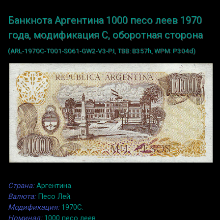
Банкнота Аргентина 1000 песо леев 1970
года, модификация C, оборотная сторона
(ARL-1970C-T001-S061-GW2-V3-P.I, TBB: B357h, WPM: P304d)
Страна:
Аргентина.
Валюта:
Песо Лей.
Модификация:
1970C.
Номинал:
1000 песо леев.