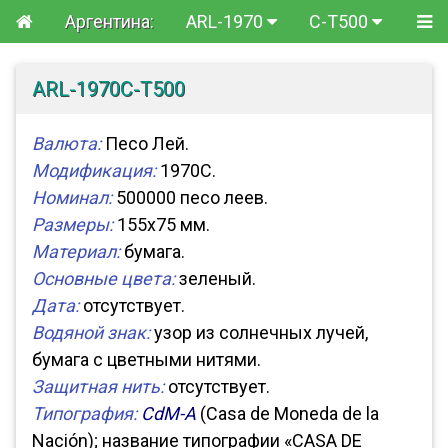
Аргентина:
ARL-1970
C-T500
ARL-1970C-T500
Валюта:
Песо Лей.
Модификация:
1970C.
Номинал:
500000 песо леев.
Размеры:
155x75 мм.
Материал:
бумага.
Основные цвета:
зеленый.
Дата:
отсутствует.
Водяной знак:
узор из солнечных лучей,
бумага с цветными нитями.
Защитная нить:
отсутствует.
Типография:
CdM-A
(Casa de Moneda de la
Nación); название типографии «CASA DE