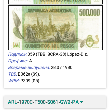
Подпись:
059 (TBB: BCRA-38) López-Diz.
Префикс:
.A.
Впервые выпущена:
28.07.1980.
TBB:
B362a ($9).
WPM:
P309 ($5).
ARL-1970C-T500-S061-GW2-P.A