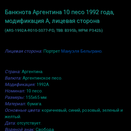
Банкнота Аргентина 10 песо 1992 года,
модификация A, лицевая сторона
(ARS-1992A-R010-S077-P.D, TBB: B395b, WPM: P342b)
Лицевая сторона:
Портрет
Мануэля Бельграно
.
Страна:
Аргентина.
Валюта:
Аргентинское песо.
Модификация:
1992A.
Номинал:
10 песо.
Размеры:
155x65 мм.
Материал:
бумага.
Основные цвета:
коричневый, синий, розовый, зеленый и
желтый.
Дата:
отсутствует.
Водяной знак:
Свобода.