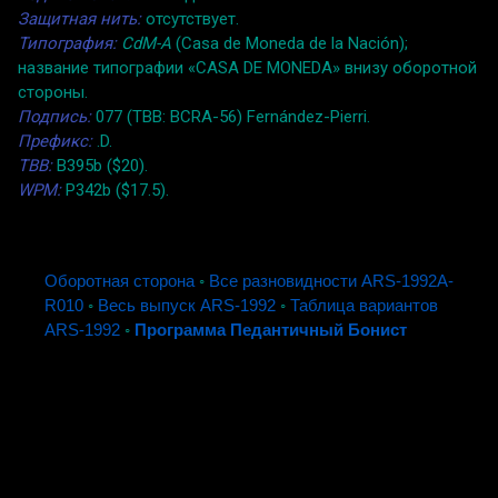
Защитная нить:
отсутствует.
Типография:
CdM-A
(Casa de Moneda de la Nación);
название типографии «CASA DE MONEDA» внизу оборотной
стороны.
Подпись:
077 (TBB: BCRA-56) Fernández-Pierri.
Префикс:
.D.
TBB:
B395b ($20).
WPM:
P342b ($17.5).
Оборотная сторона
◦
Все разновидности ARS-1992A-
R010
◦
Весь выпуск ARS-1992
◦
Таблица вариантов
ARS-1992
◦
Программа Педантичный Бонист