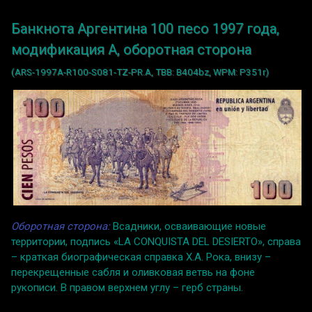
Банкнота Аргентина 100 песо 1997 года,
модификация A, оборотная сторона
(ARS-1997A-R100-S081-TZ-PR.A, TBB: B404bz, WPM: P351r)
Оборотная сторона:
Всадники, осваивающие новые
территории, подпись «LA CONQUISTA DEL DESIERTO», справа
– краткая биографическая справка Х.А. Рока, внизу –
перекрещенные сабля и оливковая ветвь на фоне
рукописи. В правом верхнем углу – герб страны.