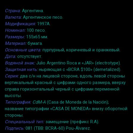
Страна:
Аргентина.
Валюта:
Аргентинское песо.
Модификация:
1997A.
Номинал:
100 песо.
Размеры:
155x65 мм.
Материал:
бумага.
Основные цвета:
пурпурный, коричневый и оранжевый.
Дата:
отсутствует.
Водяной знак:
Julio Argentino Roca и «JAR» (electrotype).
Защитная нить:
ныряющая с «BCRA $100» (demetalized).
Серия:
два с/н на лицевой стороне, вдоль левой стороны
вертикальный красный с цифрами одного размера, вверху
справа горизонтальный черный с цифрами переменной
высоты.
Типография:
CdM-A
(Casa de Moneda de la Nación);
название типографии «CASA DE MONEDA» внизу оборотной
стороны.
Специальный тип:
замещение (префикс R.A).
Подпись:
081 (TBB: BCRA-60) Pou-Álvarez.