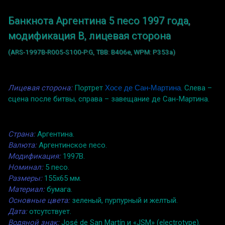
Банкнота Аргентина 5 песо 1997 года,
модификация B, лицевая сторона
(ARS-1997B-R005-S100-P.G, TBB: B406e, WPM: P353a)
Лицевая сторона:
Портрет
Хосе де Сан-Мартина
. Слева –
сцена после битвы, справа – завещание де Сан-Мартина.
Страна:
Аргентина.
Валюта:
Аргентинское песо.
Модификация:
1997B.
Номинал:
5 песо.
Размеры:
155x65 мм.
Материал:
бумага.
Основные цвета:
зеленый, пурпурный и желтый.
Дата:
отсутствует.
Водяной знак:
José de San Martín и «JSM» (electrotype).