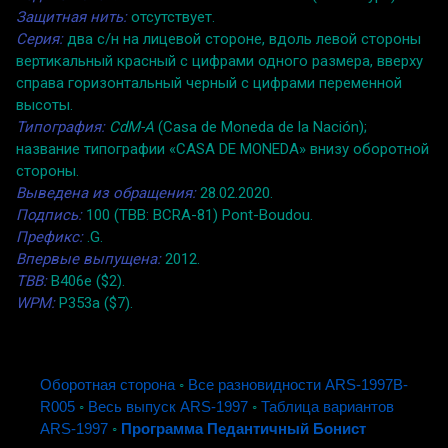
Защитная нить:
отсутствует.
Серия:
два с/н на лицевой стороне, вдоль левой стороны
вертикальный красный с цифрами одного размера, вверху
справа горизонтальный черный с цифрами переменной
высоты.
Типография:
CdM-A
(Casa de Moneda de la Nación);
название типографии «CASA DE MONEDA» внизу оборотной
стороны.
Выведена из обращения:
28.02.2020.
Подпись:
100 (TBB: BCRA-81) Pont-Boudou.
Префикс:
.G.
Впервые выпущена:
2012.
TBB:
B406e ($2).
WPM:
P353a ($7).
Оборотная сторона
◦
Все разновидности ARS-1997B-
R005
◦
Весь выпуск ARS-1997
◦
Таблица вариантов
ARS-1997
◦
Программа Педантичный Бонист