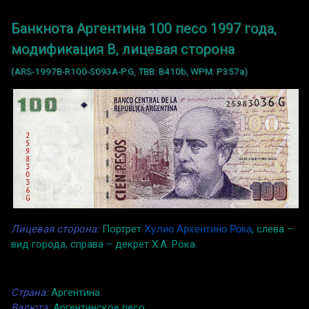
Банкнота Аргентина 100 песо 1997 года,
модификация B, лицевая сторона
(ARS-1997B-R100-S093A-P.G, TBB: B410b, WPM: P357a)
Лицевая сторона:
Портрет
Хулио Архентино Рока
, слева –
вид города, справа – декрет Х.А. Рока.
Страна:
Аргентина.
Валюта:
Аргентинское песо.