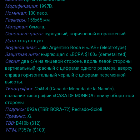
Модификация:
1997B.
Номинал:
100 песо.
Размеры:
155x65 мм.
Материал:
бумага.
Основные цвета:
пурпурный, коричневый и оранжевый.
Дата:
отсутствует.
Водяной знак:
Julio Argentino Roca и «JAR» (electrotype).
Защитная нить:
ныряющая с «BCRA $100» (demetalized).
Серия:
два с/н на лицевой стороне, вдоль левой стороны
вертикальный красный с цифрами одного размера, вверху
справа горизонтальный черный с цифрами переменной
высоты.
Типография:
CdM-A
(Casa de Moneda de la Nación);
название типографии «CASA DE MONEDA» внизу оборотной
стороны.
Подпись:
093a (TBB: BCRA-72) Redrado-Scioli.
Префикс:
.G.
TBB:
B410b ($12).
WPM:
P357a ($100).