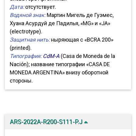
Дата:
отсутствует.
Водяной знак:
Мартин Мигель де Гуэмес,
Хуана Асурдуй де Падилья, «MG» и «JA»
(electrotype).
Защитная нить:
ныряющая с «BCRA 200»
(printed).
Типография:
CdM-A
(Casa de Moneda de la
Nación); название типографии «CASA DE
MONEDA ARGENTINA» внизу оборотной
стороны.
ARS-2022A-R200-S111-P.J