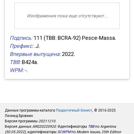
Изображения пока еще отсутствуют...
Подпись:
111 (TBB: BCRA-92) Pesce-Massa.
Префикс:
.J.
Впервые выпущена:
2022.
TBB:
B424a.
WPM:
-.
Данные программы-каталога
Педантичный бонист
, © 2016-2025
Леонид Бровкин.
Версия программы
20211210
.
Версия данных
ARG20220920
. Идентификаторы
TBB
по
Argentina
(30.05.2022)
, идентификаторы
SCWPM
по
Modern Issues, 25th Edition