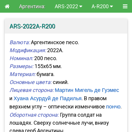
Аргентина:
ARS-2022
A-R200
ARS-2022A-R200
Валюта:
Аргентинское песо.
Модификация:
2022A.
Номинал:
200 песо.
Размеры:
155x65 мм.
Материал:
бумага.
Основные цвета:
синий.
Лицевая сторона:
Мартин Мигель де Гуэмес
и
. В правом
Хуана Асурдуй де Падилья
верхнем углу – оптически изменчивое
.
пончо
Оборотная сторона:
Группа солдат на
лошадях. Сверху солнечные лучи, внизу
слева герб Аргентины.