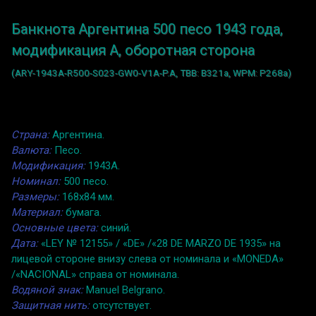
Банкнота Аргентина 500 песо 1943 года,
модификация A, оборотная сторона
(ARY-1943A-R500-S023-GW0-V1A-P.A, TBB: B321a, WPM: P268a)
Страна:
Аргентина.
Валюта:
Песо.
Модификация:
1943A.
Номинал:
500 песо.
Размеры:
168x84 мм.
Материал:
бумага.
Основные цвета:
синий.
Дата:
«LEY № 12155» / «DE» /«28 DE MARZO DE 1935» на
лицевой стороне внизу слева от номинала и «MONEDA»
/«NACIONAL» справа от номинала.
Водяной знак:
Manuel Belgrano.
Защитная нить:
отсутствует.