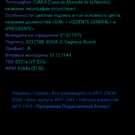
Типография:
CdM-A
(Casa de Moneda de la Nación);
название типографии отсутствует.
Особенности:
цветная подпись в тон основного цвета,
названия должностей «SUB» / «GERENTE GENERAL» и
«PRESIDENTE».
Выведена из обращения:
01.07.1975.
Подпись:
023 (TBB: BCRA-2) Gagneux-Bosch.
Префикс:
.A.
Впервые выпущена:
21.12.1944.
TBB:
B321a (VF:$25).
WPM:
P268a ($150).
Лицевая сторона
◦
Все разновидности ARY-1943A-
R500
◦
Весь выпуск ARY-1943
◦
Таблица вариантов
ARY-1943
◦
Программа Педантичный Бонист