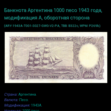
Банкнота Аргентина 1000 песо 1943 года,
модификация A, оборотная сторона
(ARY-1943A-T001-S027-GW0-V2-P.A, TBB: B322c, WPM: P269b)
Страна:
Аргентина.
Валюта:
Песо.
Модификация:
1943A.
Номинал:
1000 песо.