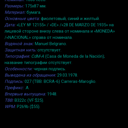
Размеры:
175x87 мм.
Материал:
бумага.
Основные цвета:
фиолетовый, синий и желтый.
Дата:
«LEY № 12155» / «DE» /«28 DE MARZO DE 1935» на
лицевой стороне внизу слева от номинала и «MONEDA»
/«NACIONAL» справа от номинала.
Водяной знак:
Manuel Belgrano.
Защитная нить:
отсутствует.
Типография:
CdM-A
(Casa de Moneda de la Nación);
название типографии отсутствует.
Особенности:
черная подпись.
Выведена из обращения:
29.03.1978.
Подпись:
027 (TBB: BCRA-6) Carreras-Maroglio.
Префикс:
.A.
Впервые выпущена:
1948.
TBB:
B322c (VF:$25).
WPM:
P269b ($55).