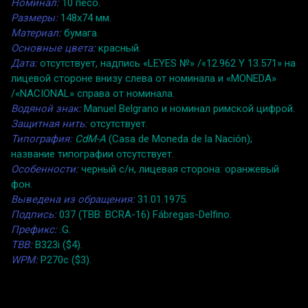
Номинал:
10 песо.
Размеры:
148x74 мм.
Материал:
бумага.
Основные цвета:
красный.
Дата:
отсутствует, надпись «LEYES №» /«12.962 Y 13.571» на
лицевой стороне внизу слева от номинала и «MONEDA»
/«NACIONAL» справа от номинала.
Водяной знак:
Manuel Belgrano и номинал римской цифрой.
Защитная нить:
отсутствует.
Типография:
CdM-A
(Casa de Moneda de la Nación);
название типографии отсутствует.
Особенности:
черный с/н, лицевая сторона: оранжевый
фон.
Выведена из обращения:
31.01.1975.
Подпись:
037 (TBB: BCRA-16) Fábregas-Delfino.
Префикс:
.G.
TBB:
B323i ($4).
WPM:
P270c ($3).