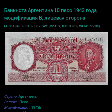
Банкнота Аргентина 10 песо 1943 года,
модификация B, лицевая сторона
(ARY-1943B-R010-S037-GW1-V2-P.G, TBB: B323i, WPM: P270c)
Страна:
Аргентина.
Валюта:
Песо.
Модификация:
1943B.