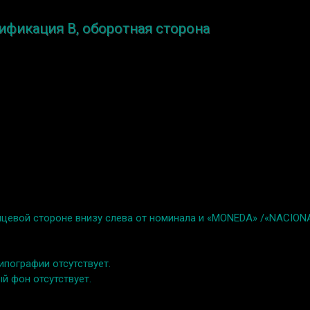
дификация B, оборотная сторона
 лицевой стороне внизу слева от номинала и «MONEDA» /«NACION
типографии отсутствует.
й фон отсутствует.