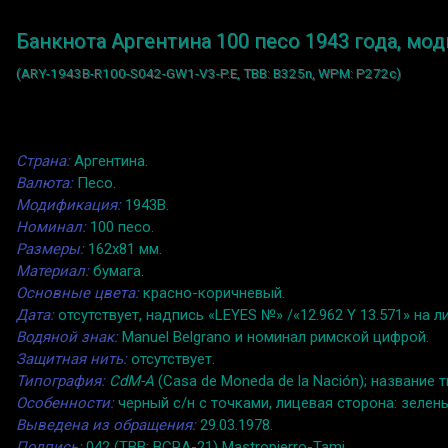
Банкнота Аргентина 100 песо 1943 года, мо
(ARY-1943B-R100-S042-GW1-V3-P.E, TBB: B325n, WPM: P272c)
Страна:
Аргентина.
Валюта:
Песо.
Модификация:
1943B.
Номинал:
100 песо.
Размеры:
162x81 мм.
Материал:
бумага.
Основные цвета:
красно-коричневый.
Дата:
отсутствует, надпись «LEYES №» /«12.962 Y 13.571» на
Водяной знак:
Manuel Belgrano и номинал римской цифрой.
Защитная нить:
отсутствует.
Типография:
CdM-A
(Casa de Moneda de la Nación); название 
Особенности:
черный с/н с точками, лицевая сторона: зелены
Выведена из обращения:
29.03.1978.
Подпись:
042 (TBB: BCRA-21) Mastropierro-Tami.