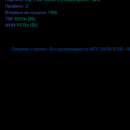
Префикс:
.E.
Впервые выпущена:
1966.
TBB:
B325n ($6).
WPM:
P272c ($6).
Лицевая сторона
◦
Все разновидности ARY-1943B-R100
◦
В