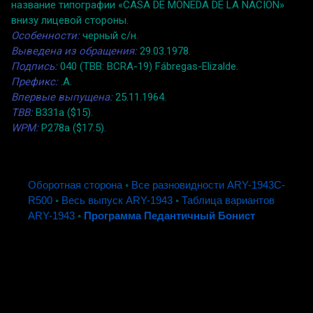
название типографии «CASA DE MONEDA DE LA NACION»
внизу лицевой стороны.
Особенности:
черный с/н.
Выведена из обращения:
29.03.1978.
Подпись:
040 (TBB: BCRA-19) Fábregas-Elizalde.
Префикс:
.A.
Впервые выпущена:
25.11.1964.
TBB:
B331a ($15).
WPM:
P278a ($17.5).
Оборотная сторона
◦
Все разновидности ARY-1943C-
R500
◦
Весь выпуск ARY-1943
◦
Таблица вариантов
ARY-1943
◦
Программа Педантичный Бонист