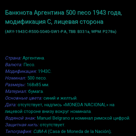
Банкнота Аргентина 500 песо 1943 года,
модификация C, лицевая сторона
(ARY-1943C-R500-S040-GW1-P.A, TBB: B331a, WPM: P278a)
Страна:
Аргентина.
Валюта:
Песо.
Модификация:
1943C.
Номинал:
500 песо.
Размеры:
168x85 мм.
Материал:
бумага.
Основные цвета:
синий и желтый.
Дата:
отсутствует, надпись «MONEDA NACIONAL» на
лицевой стороне внизу вокруг номинала.
Водяной знак:
Manuel Belgrano и номинал римской цифрой.
Защитная нить:
отсутствует.
Типография:
CdM-A
(Casa de Moneda de la Nación);