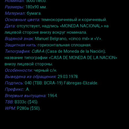
Номинал:
5000 песо.
Размеры:
180x90 мм.
Материал:
бумага.
Основные цвета:
темнокоричневый и коричневый.
Дата:
отсутствует, надпись «MONEDA NACIONAL» на
лицевой стороне внизу вокруг номинала.
Водяной знак:
Manuel Belgrano, «cinco mil» и «V».
Защитная нить:
горизонтальная сплошная.
Типография:
CdM-A
(Casa de Moneda de la Nación);
название типографии «CASA DE MONEDA DE LA NACION»
внизу лицевой стороны.
Особенности:
черный с/н.
Выведена из обращения:
29.03.1978.
Подпись:
040 (TBB: BCRA-19) Fábregas-Elizalde.
Префикс:
.A.
Впервые выпущена:
1964.
TBB:
B333c ($45).
WPM:
P280a ($50).