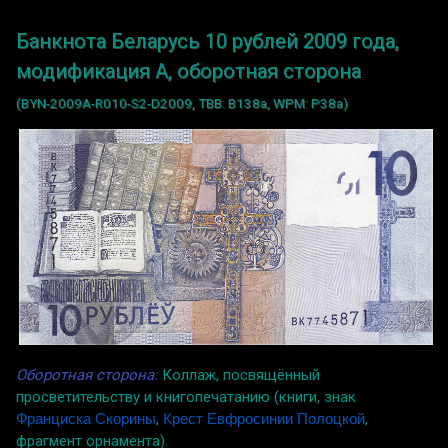
Банкнота Беларусь 10 рублей 2009 года,
модификация A, оборотная сторона
(BYN-2009A-R010-S2-D2009, TBB: B138a, WPM: P38a)
Оборотная сторона:
Коллаж, посвящённый
просветительству и книгопечатанию (книги, знак
Франциска Скорины
,
Крест Евфросинии Полоцкой
,
фрагмент орнамента).