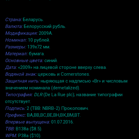
Страна:
Беларусь.
Валюта:
Белорусский рубль.
Модификация:
2009A.
Номинал:
10 рублей.
Размеры:
139x72 мм.
Материал:
бумага.
Основные цвета:
синий.
Дата:
«2009» на лицевой стороне вверху слева.
Водяной знак:
церковь и Cornerstones.
Защитная нить:
ныряющая с надписью «Br» и числовым
значением номинала (demetalized).
Типография:
DLR
(De La Rue plc); название типографии
отсутствует.
Подпись:
2 (TBB: NBRB-2) Прокопович.
Префикс:
BA,ВВ,BC,ВЕ,ВН,ВК,ВМ,ВТ.
Впервые выпущена:
01.07.2016.
TBB:
B138a ($8.5).
WPM:
P38a ($10).