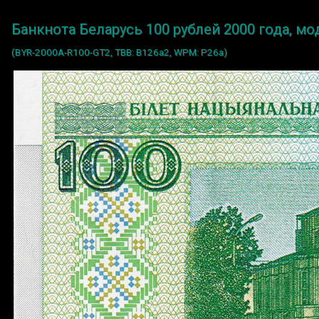
Банкнота Беларусь 100 рублей 2000 года, м
(BYR-2000A-R100-GT2, TBB: B126a2, WPM: P26a)