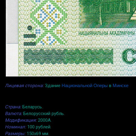
Лицевая сторона:
Здание
Национальной Оперы
в
Минске
Страна:
Беларусь.
Валюта:
Белорусский рубль.
Модификация:
2000A.
Номинал:
100 рублей.
Размеры:
150x69 мм.