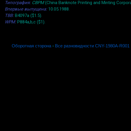
Типография:
CBPM
(China Banknote Printing and Minting Corpo
Впервые выпущена:
10.05.1988.
TBB:
B4097a ($1.5).
WPM:
P884a,b,c ($1).
Оборотная сторона
◦
Все разновидности CNY-1980A-R001