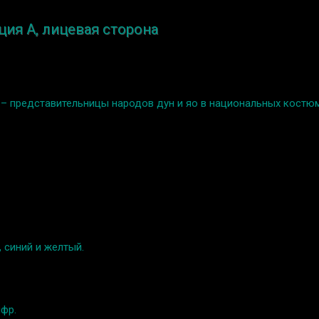
ция A, лицевая сторона
а – представительницы народов дун и яо в национальных костюм
 синий и желтый.
ифр.