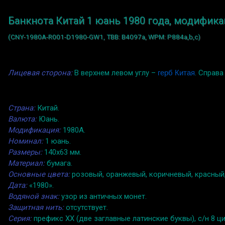
Банкнота Китай 1 юань 1980 года, модифика
(CNY-1980A-R001-D1980-GW1, TBB: B4097a, WPM: P884a,b,c)
Лицевая сторона:
В верхнем левом углу –
герб Китая
. Справ
Страна:
Китай.
Валюта:
Юань.
Модификация:
1980A.
Номинал:
1 юань.
Размеры:
140x63 мм.
Материал:
бумага.
Основные цвета:
розовый, оранжевый, коричневый, красный,
Дата:
«1980».
Водяной знак:
узор из античных монет.
Защитная нить:
отсутствует.
Серия:
префикс XX (две заглавные латинские буквы), с/н 8 ц