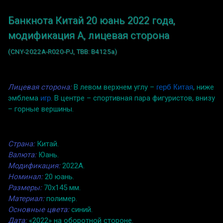
Банкнота Китай 20 юань 2022 года,
модификация A, лицевая сторона
(CNY-2022A-R020-PJ, TBB: B4125a)
Лицевая сторона:
В левом верхнем углу –
герб Китая
, ниже
эмблема
игр
. В центре – спортивная пара фигуристов, внизу
– горные вершины.
Страна:
Китай.
Валюта:
Юань.
Модификация:
2022A.
Номинал:
20 юань.
Размеры:
70x145 мм.
Материал:
полимер.
Основные цвета:
синий.
Дата:
«2022» на оборотной стороне.