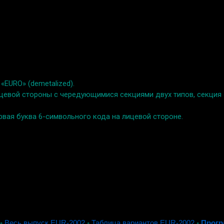
EURO» (demetalized).
цевой стороны с чередующимися секциями двух типов, секция «
ервая буква 6-символьного кода на лицевой стороне.
◦
Весь выпуск EUR-2002
◦
Таблица вариантов EUR-2002
◦
Прогр