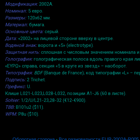
Модификация:
2002A.
Номинал:
5 евро.
Размеры:
120x62 мм.
Материал:
бумага.
Основные цвета:
серый.
Дата:
«2002» на лицевой стороне вверху в центре.
Водяной знак:
ворота и «5» (electrotype).
Защитная нить:
сплошная с числовым значением номинала и «
Голография:
голографическая полоса вдоль правого края ли
«ΕΥΡΩ» справа, секция «5 в круге из звезд» – наоборот.
Типография:
BDF
(Banque de France); код типографии «L» – п
Подпись:
2 Trichet.
Префикс:
U.
Клише L021-L023,L028-L032, позиции A1-J6 (60 в листе).
Sohier:
1/2/U/L21-23,28-32 (€12-€900).
TBB:
B101u2 ($11).
WPM:
P8u ($10).
Оборотная сторона
◦
Все разновидности EUR-2002A-R005