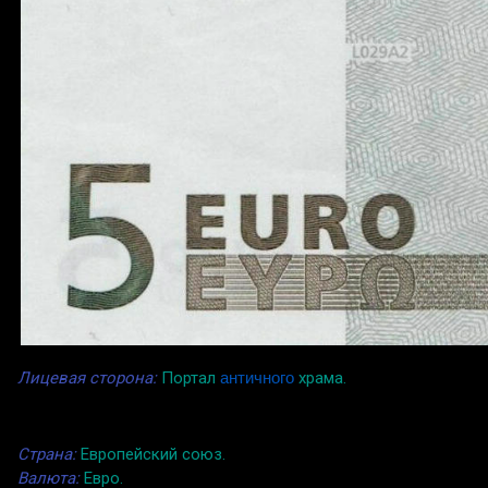
Лицевая сторона:
Портал
античного
храма.
Страна:
Европейский союз.
Валюта:
Евро.