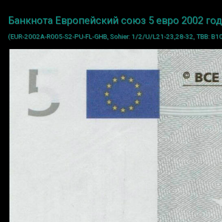
Банкнота Европейский союз 5 евро 2002 год
(EUR-2002A-R005-S2-PU-FL-GHB, Sohier: 1/2/U/L21-23,28-32, TBB: B1