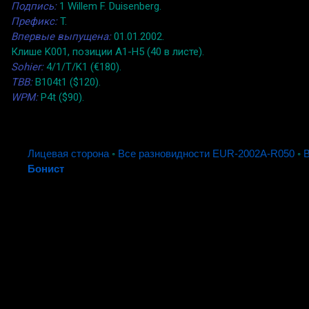
Подпись:
1 Willem F. Duisenberg.
Префикс:
T.
Впервые выпущена:
01.01.2002.
Клише K001, позиции A1-H5 (40 в листе).
Sohier:
4/1/T/K1 (€180).
TBB:
B104t1 ($120).
WPM:
P4t ($90).
Лицевая сторона
◦
Все разновидности EUR-2002A-R050
◦
Бонист