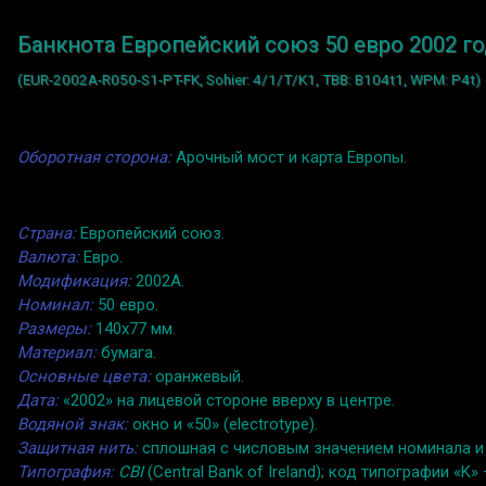
Банкнота Европейский союз 50 евро 2002 го
(EUR-2002A-R050-S1-PT-FK, Sohier: 4/1/T/K1, TBB: B104t1, WPM: P4t)
Оборотная сторона:
Арочный мост и карта Европы.
Страна:
Европейский союз.
Валюта:
Евро.
Модификация:
2002A.
Номинал:
50 евро.
Размеры:
140x77 мм.
Материал:
бумага.
Основные цвета:
оранжевый.
Дата:
«2002» на лицевой стороне вверху в центре.
Водяной знак:
окно и «50» (electrotype).
Защитная нить:
сплошная с числовым значением номинала и «
Типография:
CBI
(Central Bank of Ireland); код типографии «K