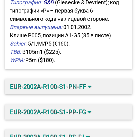
Типография:
G&D
(Giesecke & Devrient); код
типографии «P» – первая буква 6-
символьного кода на лицевой стороне.
Впервые выпущена:
01.01.2002.
Клише P005, позиции A1-G5 (35 в листе).
Sohier:
5/1/M/P5 (€160).
TBB:
B105m1 ($225).
WPM:
P5m ($180).
EUR-2002A-R100-S1-PN-FF
EUR-2002A-R100-S1-PP-FG