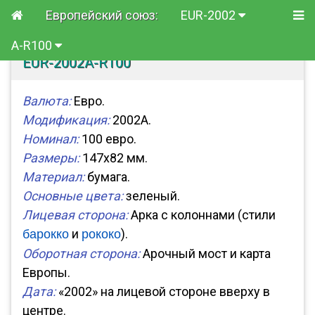
Европейский союз:
EUR-2002
A-R100
EUR-2002A-R100
Валюта:
Евро.
Модификация:
2002A.
Номинал:
100 евро.
Размеры:
147x82 мм.
Материал:
бумага.
Основные цвета:
зеленый.
Лицевая сторона:
Арка с колоннами (стили
и
).
барокко
рококо
Оборотная сторона:
Арочный мост и карта
Европы.
Дата:
«2002» на лицевой стороне вверху в
центре.