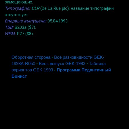
замещающих.
Типография:
DLR
(De La Rue plc); название типографии
отсутствует.
Впервые выпущена:
05.04.1993.
TBB:
B203a ($7).
WPM:
P27 ($8).
Оборотная сторона
◦
Все разновидности GEK-
1993A-R050
◦
Весь выпуск GEK-1993
◦
Таблица
вариантов GEK-1993
◦
Программа Педантичный
Бонист