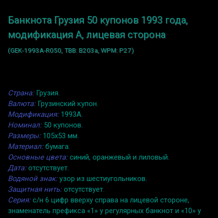
Банкнота Грузия 50 купонов 1993 года,
модификация A, лицевая сторона
(GEK-1993A-R050, TBB: B203a, WPM: P27)
Страна:
Грузия.
Валюта:
Грузинский купон.
Модификация:
1993A.
Номинал:
50 купонов.
Размеры:
105x53 мм.
Материал:
бумага.
Основные цвета:
синий, оранжевый и лиловый.
Дата:
отсутствует.
Водяной знак:
узор из шестиугольников.
Защитная нить:
отсутствует.
Серия:
с/н 6 цифр вверху справа на лицевой стороне,
знаменатель префикса «1» у регулярных банкнот и «10» у