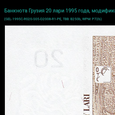
Банкнота Грузия 20 лари 1995 года, модифик
(GEL-1995C-R020-S05-D2008-R1-PE, TBB: B250b, WPM: P72b)