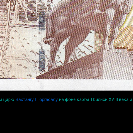
си царю
Вахтангу I Горгасалу
на фоне карты Тбилиси XVIII века 