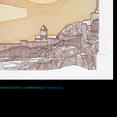
и крепостного комплекса
Нарикала
.