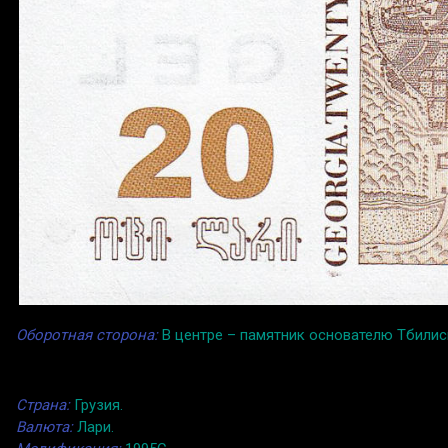
Оборотная сторона:
В центре – памятник основателю Тбили
Страна:
Грузия.
Валюта:
Лари.