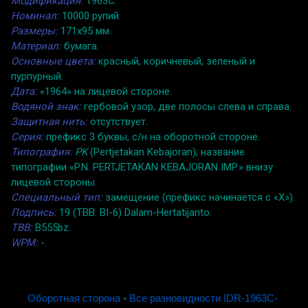
Модификация:
1963C.
Номинал:
10000 рупий.
Размеры:
171x95 мм.
Материал:
бумага.
Основные цвета:
красный, коричневый, зеленый и
пурпурный.
Дата:
«1964» на лицевой стороне.
Водяной знак:
гербовой узор, две полосы слева и справа.
Защитная нить:
отсутствует.
Серия:
префикс 3 буквы, с/н на оборотной стороне.
Типография:
PK
(Pertjetakan Kebajoran); название
типографии «P.N. PERTJETAKAN KEBAJORAN IMP.» внизу
лицевой стороны.
Специальный тип:
замещение (префикс начинается с «X»).
Подпись:
19 (TBB: BI-6) Dalam-Hertatijanto.
TBB:
B555bz.
WPM:
-.
Оборотная сторона
◦
Все разновидности IDR-1963C-