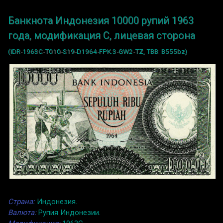
Банкнота Индонезия 10000 рупий 1963
года, модификация C, лицевая сторона
(IDR-1963C-T010-S19-D1964-FPK.3-GW2-TZ, TBB: B555bz)
Страна:
Индонезия.
Валюта:
Рупия Индонезии.