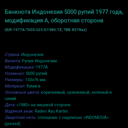
Банкнота Индонезия 5000 рупий 1977 года,
модификация A, оборотная сторона
(IDR-1977A-T005-S23-D1980-TZ, TBB: B578az)
Страна:
Индонезия.
Валюта:
Рупия Индонезии.
Модификация:
1977A.
Номинал:
5000 рупий.
Размеры:
153x76 мм.
Материал:
бумага.
Основные цвета:
коричневый, оранжевый, зеленый и
синий.
Дата:
«1980» на лицевой стороне.
Водяной знак:
Raden Ayu Kartini.
Защитная нить:
cплошная, с надписью «INDONESIA»
(printed).