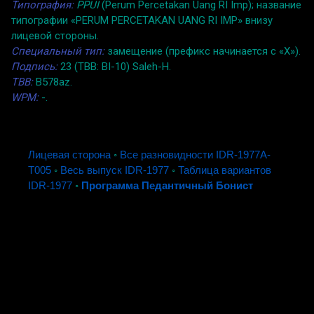
Типография:
PPUI
(Perum Percetakan Uang RI Imp); название
типографии «PERUM PERCETAKAN UANG RI IMP» внизу
лицевой стороны.
Специальный тип:
замещение (префикс начинается с «X»).
Подпись:
23 (TBB: BI-10) Saleh-H.
TBB:
B578az.
WPM:
-.
Лицевая сторона
◦
Все разновидности IDR-1977A-
T005
◦
Весь выпуск IDR-1977
◦
Таблица вариантов
IDR-1977
◦
Программа Педантичный Бонист