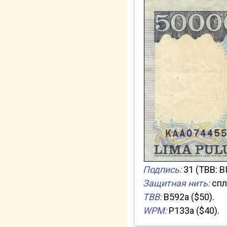
Подпись:
31 (TBB: 
Защитная нить:
спл
TBB:
B592a ($50).
WPM:
P133a ($40).