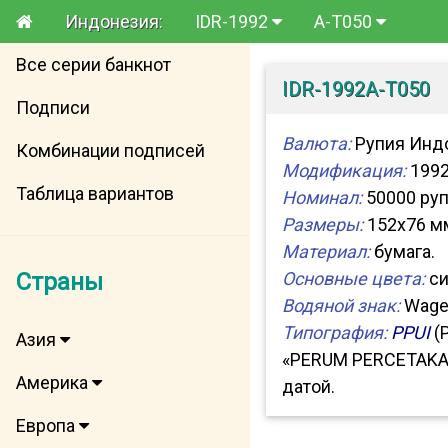
Индонезия:
IDR-1992
A-T050
Все серии банкнот
IDR-1992A-T050
Подписи
Валюта:
Рупия Инд
Комбинации подписей
Модификация:
1992
Таблица вариантов
Номинал:
50000 руп
Размеры:
152x76 м
Материал:
бумага.
Страны
Основные цвета:
си
Водяной знак:
Wage 
Типография:
PPUI
(P
Азия
«PERUM PERCETAKAN
Америка
датой.
Европа