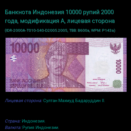
Банкнота Индонезия 10000 рупий 2000
года, модификация A, лицевая сторона
(IDR-2000A-T010-S40-D2005.2005, TBB: B600a, WPM: P143a)
Лицевая сторона:
Султан Махмуд Бадаруддин II.
Страна:
Индонезия.
Валюта:
Рупия Индонезии.