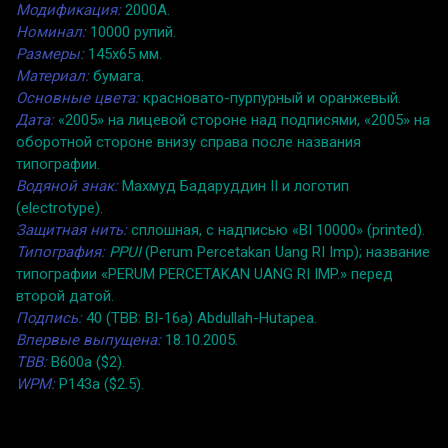
Модификация:
2000A.
Номинал:
10000 рупий.
Размеры:
145x65 мм.
Материал:
бумага.
Основные цвета:
красновато-пурпурный и оранжевый.
Дата:
«2005» на лицевой стороне над подписями, «2005» на
оборотной стороне внизу справа после названия
типографии.
Водяной знак:
Махмуд Бадаруддин II и логотип
(electrotype).
Защитная нить:
сплошная, с надписью «BI 10000» (printed).
Типография:
PPUI
(Perum Percetakan Uang RI Imp); название
типографии «PERUM PERCETAKAN UANG RI IMP.» перед
второй датой.
Подпись:
40 (TBB: BI-16a) Abdullah-Hutapea.
Впервые выпущена:
18.10.2005.
TBB:
B600a ($2).
WPM:
P143a ($2.5).