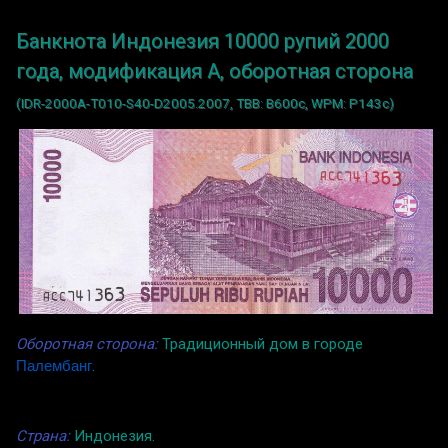
Банкнота Индонезия 10000 рупий 2000
года, модификация A, оборотная сторона
(IDR-2000A-T010-S40-D2005.2007, TBB: B600c, WPM: P143c)
Оборотная сторона:
Традиционный дом в городе
Палембанг
.
Страна:
Индонезия.