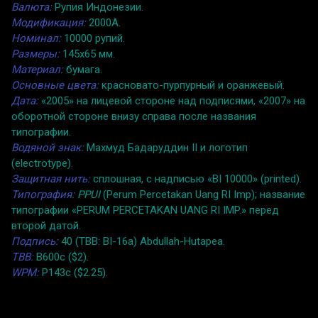
Валюта:
Рупия Индонезии.
Модификация:
2000A.
Номинал:
10000 рупий.
Размеры:
145x65 мм.
Материал:
бумага.
Основные цвета:
красновато-пурпурный и оранжевый.
Дата:
«2005» на лицевой стороне над подписями, «2007» на
оборотной стороне внизу справа после названия
типографии.
Водяной знак:
Махмуд Бадаруддин II и логотип
(electrotype).
Защитная нить:
сплошная, с надписью «BI 10000» (printed).
Типография:
PPUI
(Perum Percetakan Uang RI Imp); название
типографии «PERUM PERCETAKAN UANG RI IMP.» перед
второй датой.
Подпись:
40 (TBB: BI-16a) Abdullah-Hutapea.
TBB:
B600c ($2).
WPM:
P143c ($2.25).