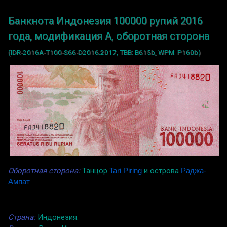
Банкнота Индонезия 100000 рупий 2016
года, модификация A, оборотная сторона
(IDR-2016A-T100-S66-D2016.2017, TBB: B615b, WPM: P160b)
Оборотная сторона:
Танцор
Tari Piring
и острова
Раджа-
Ампат
Страна:
Индонезия.