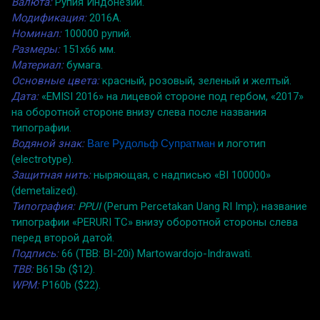
Валюта:
Рупия Индонезии.
Модификация:
2016A.
Номинал:
100000 рупий.
Размеры:
151x66 мм.
Материал:
бумага.
Основные цвета:
красный, розовый, зеленый и желтый.
Дата:
«EMISI 2016» на лицевой стороне под гербом, «2017»
на оборотной стороне внизу слева после названия
типографии.
Водяной знак:
Ваге Рудольф Супратман
и логотип
(electrotype).
Защитная нить:
ныряющая, с надписью «BI 100000»
(demetalized).
Типография:
PPUI
(Perum Percetakan Uang RI Imp); название
типографии «PERURI TC» внизу оборотной стороны слева
перед второй датой.
Подпись:
66 (TBB: BI-20i) Martowardojo-Indrawati.
TBB:
B615b ($12).
WPM:
P160b ($22).