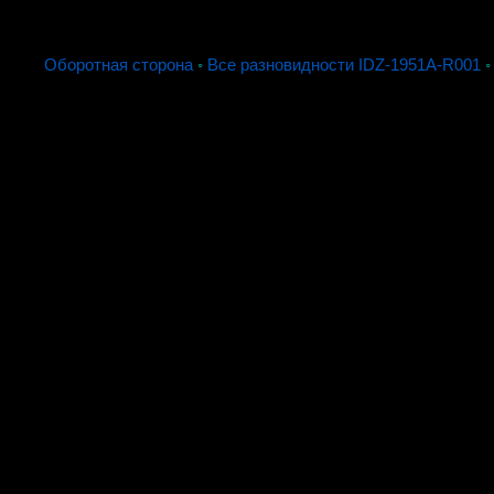
Оборотная сторона
◦
Все разновидности IDZ-1951A-R001