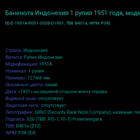
Банкнота Индонезия 1 рупия 1951 года, мод
(IDZ-1951A-R001-S02B-D1951, TBB: B401a, WPM: P38)
Страна:
Индонезия.
Валюта:
Рупия Индонезии.
Модификация:
1951A.
Номинал:
1 рупия.
Размеры:
127x66 мм.
Основные цвета:
синий.
Дата:
«1951» на лицевой стороне внизу справа.
Водяной знак:
отсутствует.
Защитная нить:
отсутствует.
Типография:
SBNC
(Security Bank Note Company); название
Подпись:
02b (TBB: RIS-1, RI-1) Prawiranegara.
TBB:
B401a ($10).
WPM:
P38 ($4).