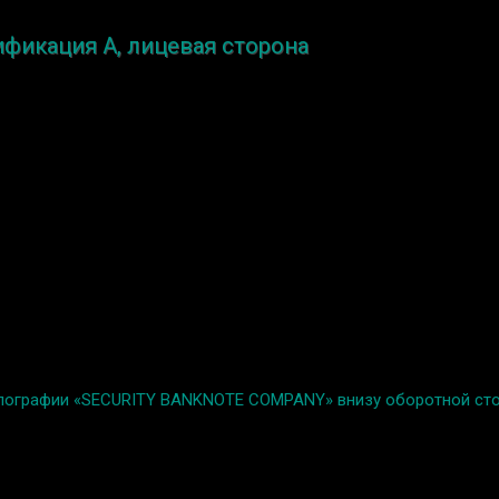
ификация A, лицевая сторона
 типографии «SECURITY BANKNOTE COMPANY» внизу оборотной ст