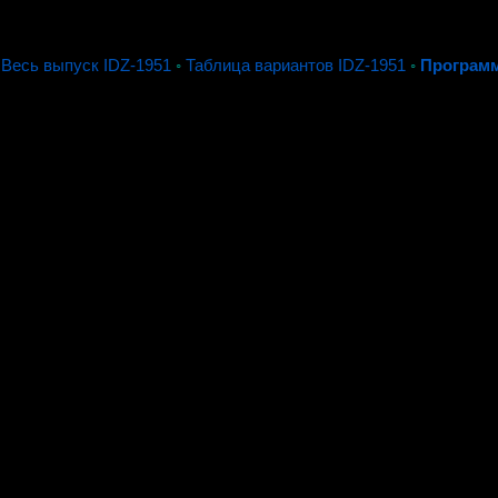
◦
Весь выпуск IDZ-1951
◦
Таблица вариантов IDZ-1951
◦
Программ