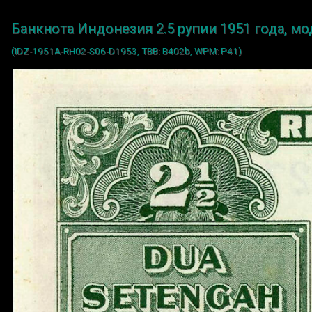
Банкнота Индонезия 2.5 рупии 1951 года, м
(IDZ-1951A-RH02-S06-D1953, TBB: B402b, WPM: P41)