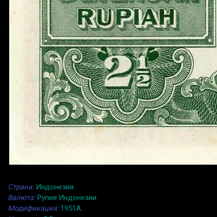
Страна:
Индонезия.
Валюта:
Рупия Индонезии.
Модификация:
1951A.