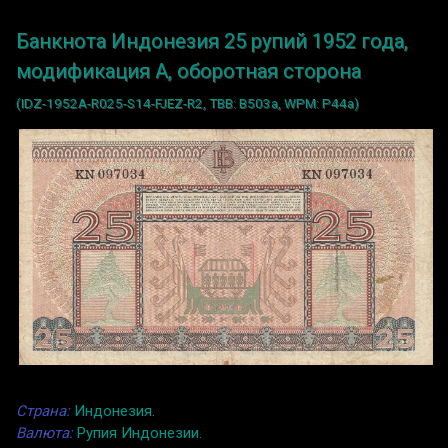
Банкнота Индонезия 25 рупий 1952 года,
модификация A, оборотная сторона
(IDZ-1952A-R025-S14-FJEZ-R2, TBB: B503a, WPM: P44a)
Страна:
Индонезия.
Валюта:
Рупия Индонезии.