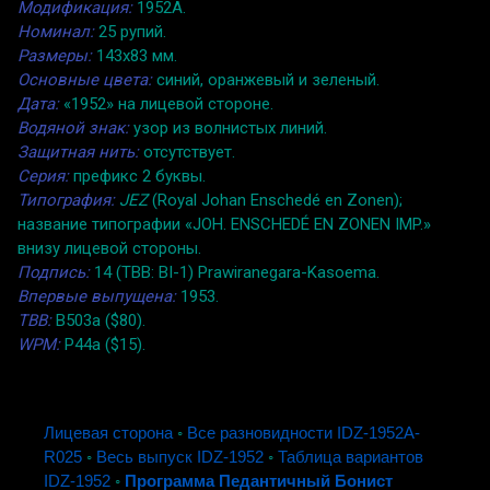
Модификация:
1952A.
Номинал:
25 рупий.
Размеры:
143x83 мм.
Основные цвета:
синий, оранжевый и зеленый.
Дата:
«1952» на лицевой стороне.
Водяной знак:
узор из волнистых линий.
Защитная нить:
отсутствует.
Серия:
префикс 2 буквы.
Типография:
JEZ
(Royal Johan Enschedé en Zonen);
название типографии «JOH. ENSCHEDÉ EN ZONEN IMP.»
внизу лицевой стороны.
Подпись:
14 (TBB: BI-1) Prawiranegara-Kasoema.
Впервые выпущена:
1953.
TBB:
B503a ($80).
WPM:
P44a ($15).
Лицевая сторона
◦
Все разновидности IDZ-1952A-
R025
◦
Весь выпуск IDZ-1952
◦
Таблица вариантов
IDZ-1952
◦
Программа Педантичный Бонист