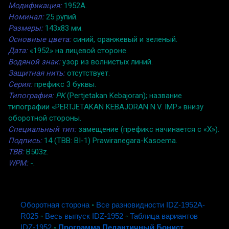
Модификация:
1952A.
Номинал:
25 рупий.
Размеры:
143x83 мм.
Основные цвета:
синий, оранжевый и зеленый.
Дата:
«1952» на лицевой стороне.
Водяной знак:
узор из волнистых линий.
Защитная нить:
отсутствует.
Серия:
префикс 3 буквы.
Типография:
PK
(Pertjetakan Kebajoran); название
типографии «PERTJETAKAN KEBAJORAN N.V. IMP.» внизу
оборотной стороны.
Специальный тип:
замещение (префикс начинается с «X»).
Подпись:
14 (TBB: BI-1) Prawiranegara-Kasoema.
TBB:
B503z.
WPM:
-.
Оборотная сторона
◦
Все разновидности IDZ-1952A-
R025
◦
Весь выпуск IDZ-1952
◦
Таблица вариантов
IDZ-1952
◦
Программа Педантичный Бонист