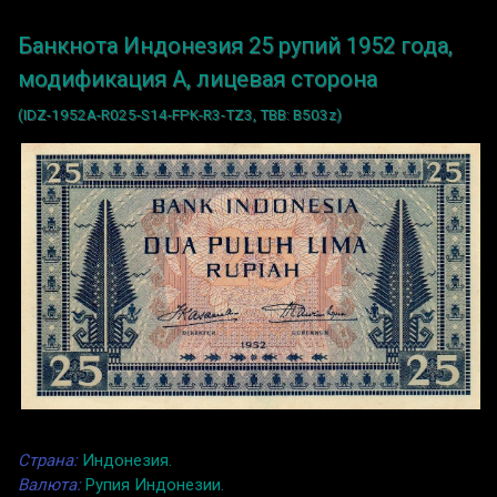
Банкнота Индонезия 25 рупий 1952 года,
модификация A, лицевая сторона
(IDZ-1952A-R025-S14-FPK-R3-TZ3, TBB: B503z)
Страна:
Индонезия.
Валюта:
Рупия Индонезии.