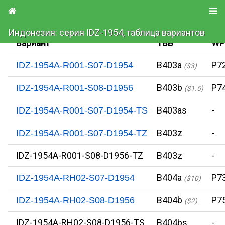
Индонезия: серия IDZ-1954, таблица вариантов
Вариант
TBB
W
B403a
P7
IDZ-1954A-R001-S07-D1954
($3)
B403b
P7
IDZ-1954A-R001-S08-D1956
($1.5)
B403as
-
IDZ-1954A-R001-S07-D1954-TS
B403z
-
IDZ-1954A-R001-S07-D1954-TZ
IDZ-1954A-R001-S08-D1956-TZ
B403z
-
B404a
P7
IDZ-1954A-RH02-S07-D1954
($10)
B404b
P7
IDZ-1954A-RH02-S08-D1956
($2)
IDZ-1954A-RH02-S08-D1956-TS
B404bs
-