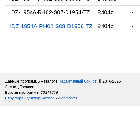
IDZ-1954A-RH02-S07-D1954-TZ
B404z
-
B404z
-
IDZ-1954A-RH02-S08-D1956-TZ
Данные программы-каталога
Педантичный бонист
, © 2016-2025
Леонид Бровкин.
Версия программы
20211210
.
Структура идентификатора
◦
Webmaster