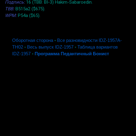
Подпись:
16 (TBB: BI-3) Hakim-Sabaroedin.
TBB:
B515a2 ($675).
WPM:
P54a ($65).
Оборотная сторона
◦
Все разновидности IDZ-1957A-
TH02
◦
Весь выпуск IDZ-1957
◦
Таблица вариантов
IDZ-1957
◦
Программа Педантичный Бонист