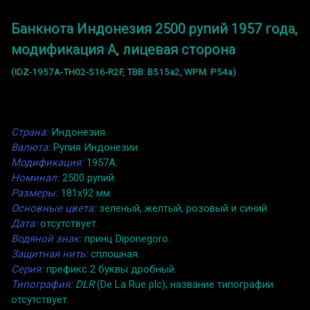
Банкнота Индонезия 2500 рупий 1957 года,
модификация A, лицевая сторона
(IDZ-1957A-TH02-S16-R2F, TBB: B515a2, WPM: P54a)
Страна:
Индонезия.
Валюта:
Рупия Индонезии.
Модификация:
1957A.
Номинал:
2500 рупий.
Размеры:
181x92 мм.
Основные цвета:
зеленый, желтый, розовый и синий.
Дата:
отсутствует.
Водяной знак:
принц Diponegoro.
Защитная нить:
сплошная.
Серия:
префикс 2 буквы дробный.
Типография:
DLR
(De La Rue plc); название типографии
отсутствует.