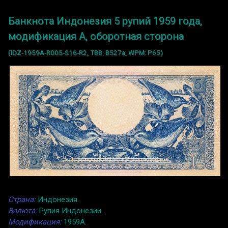
Банкнота Индонезия 5 рупий 1959 года,
модификация A, оборотная сторона
(IDZ-1959A-R005-S16-R2, TBB: B527a, WPM: P65)
Страна:
Индонезия.
Валюта:
Рупия Индонезии.
Модификация:
1959A.