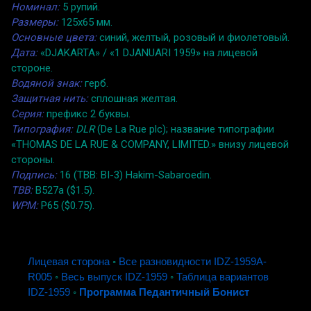
Номинал:
5 рупий.
Размеры:
125x65 мм.
Основные цвета:
синий, желтый, розовый и фиолетовый.
Дата:
«DJAKARTA» / «1 DJANUARI 1959» на лицевой
стороне.
Водяной знак:
герб.
Защитная нить:
сплошная желтая.
Серия:
префикс 2 буквы.
Типография:
DLR
(De La Rue plc); название типографии
«THOMAS DE LA RUE & COMPANY, LIMITED.» внизу лицевой
стороны.
Подпись:
16 (TBB: BI-3) Hakim-Sabaroedin.
TBB:
B527a ($1.5).
WPM:
P65 ($0.75).
Лицевая сторона
◦
Все разновидности IDZ-1959A-
R005
◦
Весь выпуск IDZ-1959
◦
Таблица вариантов
IDZ-1959
◦
Программа Педантичный Бонист