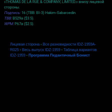
«THOMAS DE LA RUE & COMPANY, LIMITED.» внизу лицевой
стороны.
Подпись:
16 (TBB: BI-3) Hakim-Sabaroedin.
TBB:
B529a ($3.5).
WPM:
P67a ($2.5).
Лицевая сторона
◦
Все разновидности IDZ-1959A-
R025
◦
Весь выпуск IDZ-1959
◦
Таблица вариантов
IDZ-1959
◦
Программа Педантичный Бонист