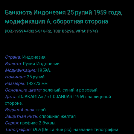
Банкнота Индонезия 25 рупий 1959 года,
модификация A, оборотная сторона
(IDZ-1959A-R025-S16-R2, TBB: B529a, WPM: P67a)
Страна:
Индонезия.
Валюта:
Рупия Индонезии.
Модификация:
1959A.
Номинал:
25 рупий.
Размеры:
142x73 мм.
Основные цвета:
зеленый, синий и розовый.
Дата:
«DJAKARTA» / «1 DJANUARI 1959» на лицевой
стороне.
Водяной знак:
герб.
Защитная нить:
сплошная желтая.
Серия:
префикс 2 буквы.
Типография:
DLR
(De La Rue plc); название типографии