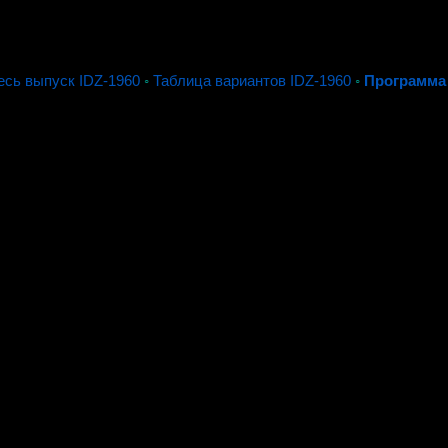
есь выпуск IDZ-1960
◦
Таблица вариантов IDZ-1960
◦
Программа