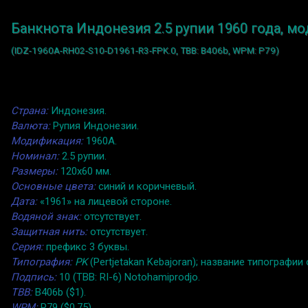
Банкнота Индонезия 2.5 рупии 1960 года, м
(IDZ-1960A-RH02-S10-D1961-R3-FPK.0, TBB: B406b, WPM: P79)
Страна:
Индонезия.
Валюта:
Рупия Индонезии.
Модификация:
1960A.
Номинал:
2.5 рупии.
Размеры:
120x60 мм.
Основные цвета:
синий и коричневый.
Дата:
«1961» на лицевой стороне.
Водяной знак:
отсутствует.
Защитная нить:
отсутствует.
Серия:
префикс 3 буквы.
Типография:
PK
(Pertjetakan Kebajoran); название типографии 
Подпись:
10 (TBB: RI-6) Notohamiprodjo.
TBB:
B406b ($1).
WPM:
P79 ($0.75).