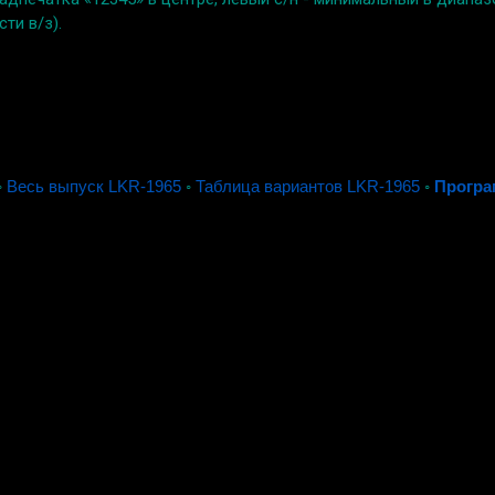
ти в/з).
◦
Весь выпуск LKR-1965
◦
Таблица вариантов LKR-1965
◦
Програ