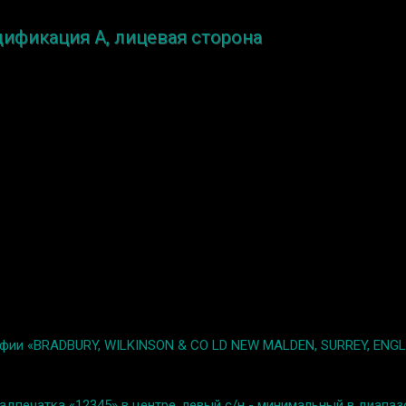
дификация A, лицевая сторона
ографии «BRADBURY, WILKINSON & CO LD NEW MALDEN, SURREY, ENG
адпечатка «12345» в центре, левый с/н - минимальный в диапаз