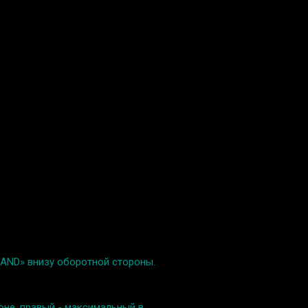
LAND» внизу оборотной стороны.
оне, правый - максимальный в