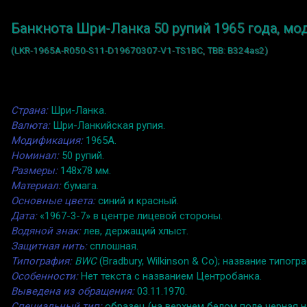
Банкнота Шри-Ланка 50 рупий 1965 года, мо
(LKR-1965A-R050-S11-D19670307-V1-TS1BC, TBB: B324as2)
Страна:
Шри-Ланка.
Валюта:
Шри-Ланкийская рупия.
Модификация:
1965A.
Номинал:
50 рупий.
Размеры:
148x78 мм.
Материал:
бумага.
Основные цвета:
синий и красный.
Дата:
«1967-3-7» в центре лицевой стороны.
Водяной знак:
лев, держащий хлыст.
Защитная нить:
сплошная.
Типография:
BWC
(Bradbury, Wilkinson & Co); название тип
Особенности:
Нет текста с названием Центробанка.
Выведена из обращения:
03.11.1970.
Специальный тип:
образец (на верхнем белом поле черная н