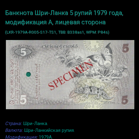
Банкнота Шри-Ланка 5 рупий 1979 года,
модификация A, лицевая сторона
(LKR-1979A-R005-S17-TS1, TBB: B338as1, WPM: P84s)
Страна:
Шри-Ланка.
Валюта:
Шри-Ланкийская рупия.
Модификация:
1979A.