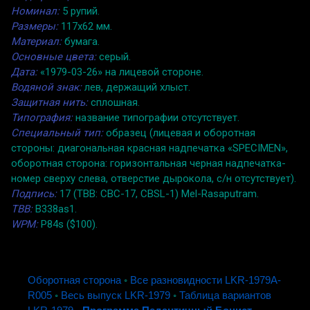
Номинал:
5 рупий.
Размеры:
117x62 мм.
Материал:
бумага.
Основные цвета:
серый.
Дата:
«1979-03-26» на лицевой стороне.
Водяной знак:
лев, держащий хлыст.
Защитная нить:
сплошная.
Типография:
название типографии отсутствует.
Специальный тип:
образец (лицевая и оборотная
стороны: диагональная красная надпечатка «SPECIMEN»,
оборотная сторона: горизонтальная черная надпечатка-
номер сверху слева, отверстие дырокола, с/н отсутствует).
Подпись:
17 (TBB: CBC-17, CBSL-1) Mel-Rasaputram.
TBB:
B338as1.
WPM:
P84s ($100).
Оборотная сторона
◦
Все разновидности LKR-1979A-
R005
◦
Весь выпуск LKR-1979
◦
Таблица вариантов