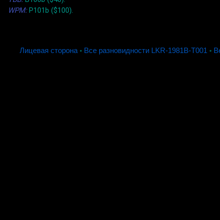
WPM:
P101b ($100).
Лицевая сторона
◦
Все разновидности LKR-1981B-T001
◦
В