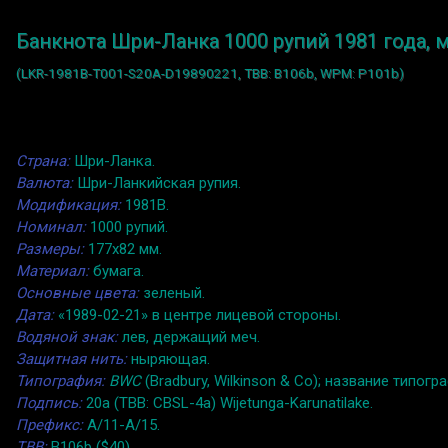
Банкнота Шри-Ланка 1000 рупий 1981 года, 
(LKR-1981B-T001-S20A-D19890221, TBB: B106b, WPM: P101b)
Страна:
Шри-Ланка.
Валюта:
Шри-Ланкийская рупия.
Модификация:
1981B.
Номинал:
1000 рупий.
Размеры:
177x82 мм.
Материал:
бумага.
Основные цвета:
зеленый.
Дата:
«1989-02-21» в центре лицевой стороны.
Водяной знак:
лев, держащий меч.
Защитная нить:
ныряющая.
Типография:
BWC
(Bradbury, Wilkinson & Co); название тип
Подпись:
20a (TBB: CBSL-4a) Wijetunga-Karunatilake.
Префикс:
A/11-A/15.
TBB:
B106b ($40).