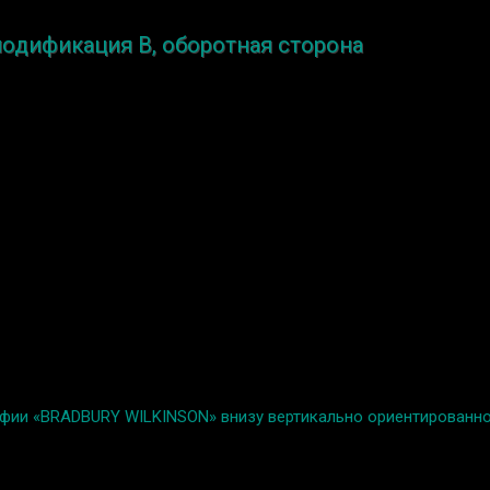
модификация B, оборотная сторона
ографии «BRADBURY WILKINSON» внизу вертикально ориентированн