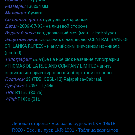
Размеры:
130x64 мм.
Материал:
бумага.
Основные цвета:
пурпурный и красный.
Дата:
«2006-07-03» на лицевой стороне.
Водяной знак:
лев, держащий меч (меч - electrotype).
Защитная нить:
сплошная, с надписью «CENTRAL BANK OF
SRI LANKA RUPEES» и английским значением номинала
(printed).
Типография:
DLR
(De La Rue plc); название типографии
«THOMAS DE LA RUE AND COMPANY LIMITED» внизу
вертикально ориентированной оборотной стороны.
Подпись:
28 (TBB: CBSL-12) Rajapaksa-Cabraal.
Префикс:
L/366 - L/446.
TBB:
B115e ($0.75).
WPM:
P109e ($1).
Лицевая сторона
◦
Все разновидности LKR-1991B-
R020
◦
Весь выпуск LKR-1991
◦
Таблица вариантов